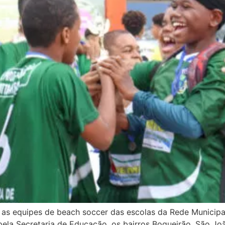
ra as equipes de beach soccer das escolas da Rede Municip
 pela Secretaria de Educação, os bairros Boqueirão, São J