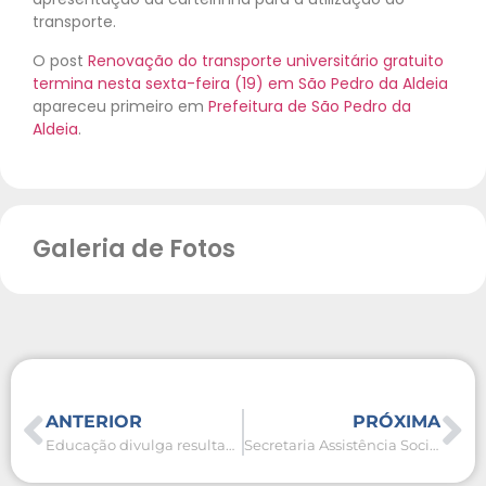
transporte.
O post
Renovação do transporte universitário gratuito
termina nesta sexta-feira (19) em São Pedro da Aldeia
apareceu primeiro em
Prefeitura de São Pedro da
Aldeia
.
Galeria de Fotos
ANTERIOR
PRÓXIMA
Educação divulga resultado preliminar do processo de Gratificação por Efetiva Função do Magistério (GEM)
Secretaria Assistência Social realiza ação descentralizada no bairro Baixo Grande na sexta-feira (26)