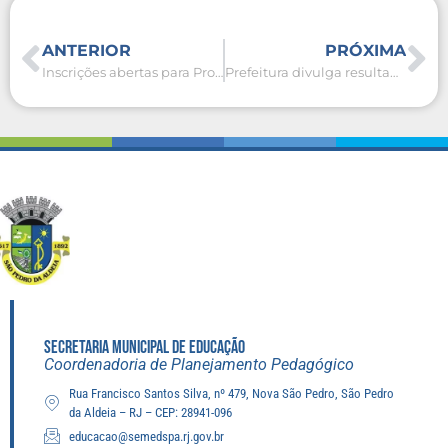
ANTERIOR
PRÓXIMA
Inscrições abertas para Processo Seletivo Simplificado da Secretaria de Educação
Prefeitura divulga resultado de recursos do Concurso Público para cargos da Educação
SECRETARIA MUNICIPAL DE EDUCAÇÃO
Coordenadoria de Planejamento Pedagógico
Rua Francisco Santos Silva, nº 479, Nova São Pedro, São Pedro
da Aldeia – RJ – CEP: 28941-096
educacao@semedspa.rj.gov.br