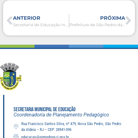
ANTERIOR
PRÓXIMA
Secretaria de Educação inaugura Sala de Recursos Multifuncionais na E. M. Flonete Alexandrino da Silva
Prefeitura de São Pedro da Aldeia realiza solenidade de formatura para alunos da EJA
SECRETARIA MUNICIPAL DE EDUCAÇÃO
Coordenadoria de Planejamento Pedagógico
Rua Francisco Santos Silva, nº 479, Nova São Pedro, São Pedro
da Aldeia – RJ – CEP: 28941-096
educacao@semedspa.rj.gov.br