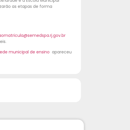
 Andrade e à Escola Municipal
izarão as etapas de forma
omatricula@semedspa.rj.gov.br
is.
 rede municipal de ensino
apareceu