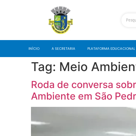
INÍCIO
A SECRETARIA
PLATAFORMA EDUCACIONAL
Tag:
Meio Ambien
Roda de conversa sobr
Ambiente em São Pedr