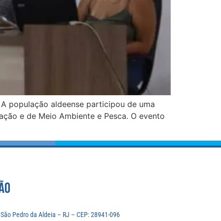
 A população aldeense participou de uma
ucação e de Meio Ambiente e Pesca. O evento
ÃO
, São Pedro da Aldeia – RJ – CEP: 28941-096