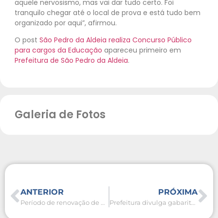
aquele nervosismo, mas vai dar tudo certo. Foi
tranquilo chegar até o local de prova e está tudo bem
organizado por aqui”, afirmou.
O post
São Pedro da Aldeia realiza Concurso Público
para cargos da Educação
apareceu primeiro em
Prefeitura de São Pedro da Aldeia
.
Galeria de Fotos
ANTERIOR
PRÓXIMA
Período de renovação de matrículas da rede municipal termina nesta quinta-feira (30)
Prefeitura divulga gabarito preliminar do Concurso Público para cargos da Educação