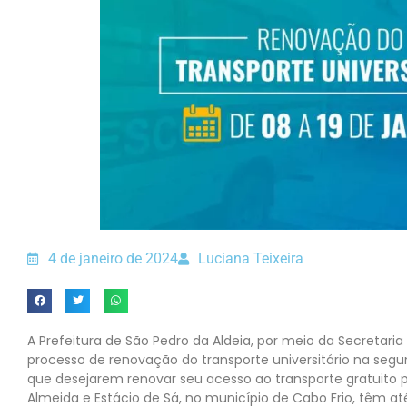
4 de janeiro de 2024
Luciana Teixeira
A Prefeitura de São Pedro da Aldeia, por meio da Secretaria
processo de renovação do transporte universitário na segu
que desejarem renovar seu acesso ao transporte gratuito p
Almeida e Estácio de Sá, no município de Cabo Frio, têm até