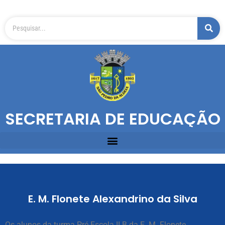
SECRETARIA DE EDUCAÇÃO
E. M. Flonete Alexandrino da Silva
Os alunos da turma Pré-Escola II B da E. M. Flonete