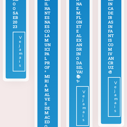
O
IL
NA
IN
O
HA
E.
CA
SA
NT
M.
DE
EB
ES
FL
IR
20
NA
ON
AS
23
ES
ET
IN
CO
E
FA
LA
AL
NT
V
M
EX
IS
e
UN
AN
CO
j
ICI
DR
M
a
m
PA
IN
IV
a
L
O
AN
i
PR
DA
CR
s
OF
SIL
UZ
ª
VA!
🎨
MI
📚
RI
✨
V
A
e
M
j
V
AL
a
e
m
VE
j
a
S
a
i
m
DE
s
a
M
i
AC
s
ED
O