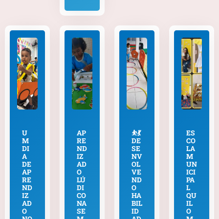
U
AP
⛹️💃
ES
M
RE
DE
CO
DI
ND
SE
LA
A
IZ
NV
M
DE
AD
OL
UN
AP
O
VE
ICI
RE
LÚ
ND
PA
ND
DI
O
L
IZ
CO
HA
QU
AD
NA
BIL
IL
O
SE
ID
O
NO
M
AD
M