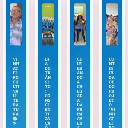
VI
DI
CE
CO
NH
A
LE
NT
AT
DO
BR
IN
EI
TR
AN
UI
RO
ÂN
DO
DA
CU
SI
A
DE
LTI
TO
CH
DO
VA
:
EG
PR
LI
CO
AD
OJ
TE
NS
A
ET
RA
CI
DA
O
TU
EN
PR
“VI
RA
TI
IM
NH
📚
ZA
AV
AT
✨
ÇÃ
ER
EI
O
A
RO