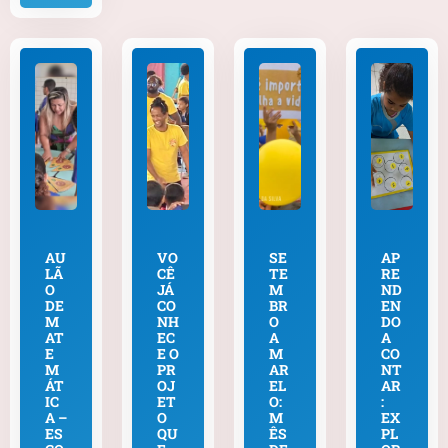
AU
VO
SE
AP
LÃ
CÊ
TE
RE
O
JÁ
M
ND
DE
CO
BR
EN
M
NH
O
DO
AT
EC
A
A
E
E O
M
CO
M
PR
AR
NT
ÁT
OJ
EL
AR
IC
ET
O:
:
A –
O
M
EX
ES
QU
ÊS
PL