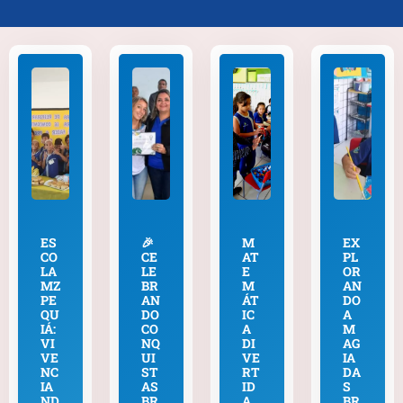
ES
🎉
M
EX
CO
CE
AT
PL
LA
LE
E
OR
MZ
BR
M
AN
PE
AN
ÁT
DO
QU
DO
IC
A
IÁ:
CO
A
M
VI
NQ
DI
AG
VE
UI
VE
IA
NC
ST
RT
DA
IA
AS
ID
S
ND
BR
A
BR