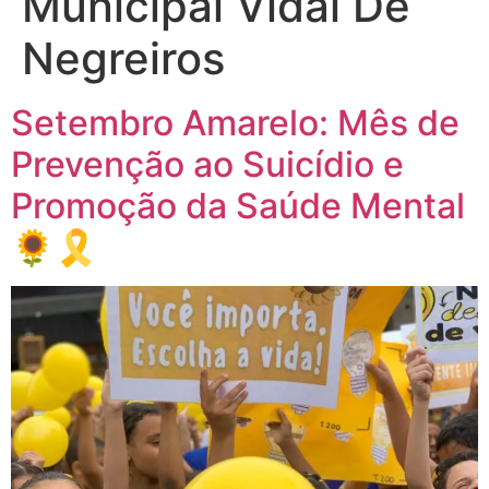
Municipal Vidal De
Negreiros
Setembro Amarelo: Mês de
Prevenção ao Suicídio e
Promoção da Saúde Mental
🌻🎗️