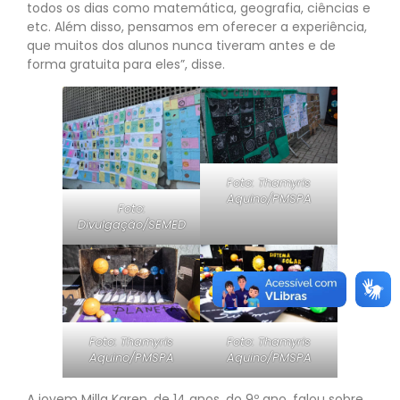
todos os dias como matemática, geografia, ciências e
etc. Além disso, pensamos em oferecer a experiência,
que muitos dos alunos nunca tiveram antes e de
forma gratuita para eles”, disse.
Foto: Thamyris
Aquino/PMSPA
Foto:
Divulgação/SEMED
Foto: Thamyris
Foto: Thamyris
Aquino/PMSPA
Aquino/PMSPA
A jovem Milla Karen, de 14 anos, do 9º ano, falou sobre